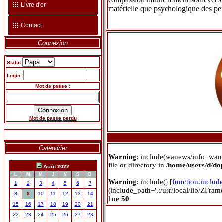
Livre d'or
matérielle que psychologique des pe
Contact
Connexion
Statut
Login:
Mot de passe :
Mot de passe perdu
Calendrier
Warning
: include(wanews/info_wan
file or directory in
/home/users/d/d
Août 2022
L
M
M
J
V
S
D
Warning
: include() [
function.includ
1
2
3
4
5
6
7
(include_path='.:/usr/local/lib/ZFra
8
9
10
11
12
13
14
line
50
15
16
17
18
19
20
21
22
23
24
25
26
27
28