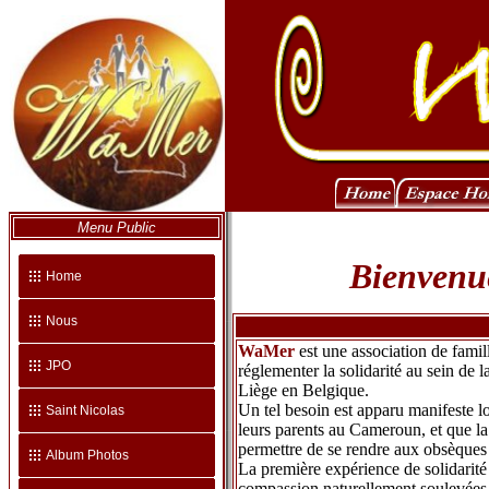
Menu Public
Bienvenue
Home
Nous
WaMer
est une association de famil
JPO
réglementer la solidarité au sein de
Liège en Belgique.
Un tel besoin est apparu manifeste 
Saint Nicolas
leurs parents au Cameroun, et que la
permettre de se rendre aux obsèques 
Album Photos
La première expérience de solidarité 
compassion naturellement soulevées pa