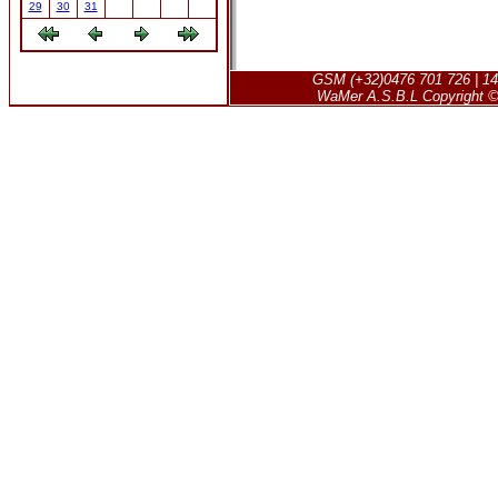
29
30
31
GSM (+32)0476 701 726 | 14
WaMer A.S.B.L Copyright © 