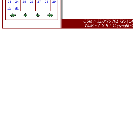
23
24
25
26
27
28
29
30
31
GSM (+32)0476 701 726 | 14
WaMer A.S.B.L Copyright © 