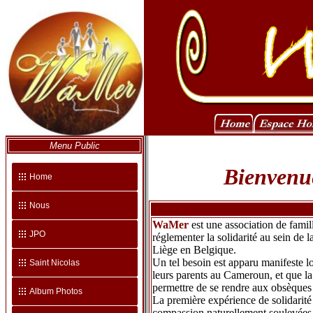
Menu Public
Bienvenue
Home
Nous
WaMer
est une association de famil
JPO
réglementer la solidarité au sein de
Liège en Belgique.
Un tel besoin est apparu manifeste 
Saint Nicolas
leurs parents au Cameroun, et que la
permettre de se rendre aux obsèques 
Album Photos
La première expérience de solidarité 
compassion naturellement soulevées pa