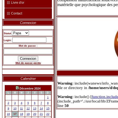
Livre d'or
matérielle que psychologique des pe
Contact
Connexion
Statut
Login:
Mot de passe :
Mot de passe perdu
Calendrier
Warning
: include(wanews/info_wan
file or directory in
/home/users/d/d
Décembre 2024
L
M
M
J
V
S
D
Warning
: include() [
function.includ
1
(include_path='.:/usr/local/lib/ZFra
2
3
4
5
6
7
8
line
50
9
10
11
12
13
14
15
16
17
18
19
20
21
22