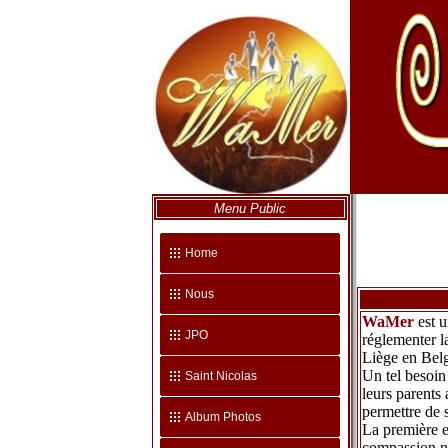
Menu Public
Home
Nous
WaMer
est u
JPO
réglementer l
Liège en Bel
Un tel besoin
Saint Nicolas
leurs parents
permettre de 
Album Photos
La première ex
compassion nat