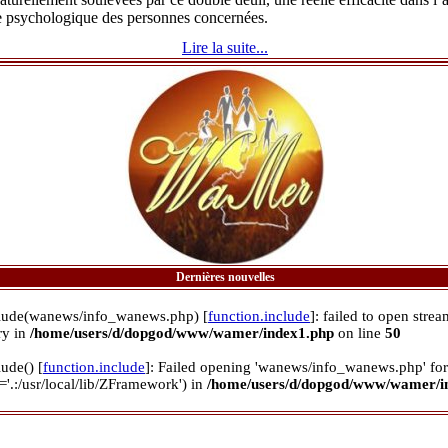
e psychologique des personnes concernées.
Lire la suite...
Dernières nouvelles
clude(wanews/info_wanews.php) [
function.include
]: failed to open stre
ory in
/home/users/d/dopgod/www/wamer/index1.php
on line
50
lude() [
function.include
]: Failed opening 'wanews/info_wanews.php' for
='.:/usr/local/lib/ZFramework') in
/home/users/d/dopgod/www/wamer/i