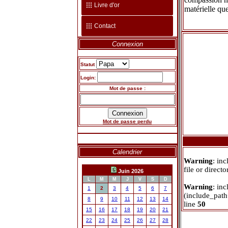
Livre d'or
matérielle qu
Contact
Connexion
Statut
Login:
Mot de passe :
Mot de passe perdu
Calendrier
Warning
: in
file or direct
Juin 2026
L
M
M
J
V
S
D
Warning
: inc
1
2
3
4
5
6
7
(include_path
8
9
10
11
12
13
14
line
50
15
16
17
18
19
20
21
22
23
24
25
26
27
28