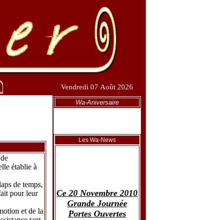
Vendredi 07 Août 2026
Wa-Aniversaire
Les Wa-News
 de
le établie à
laps de temps,
Ce 20 Novembre 2010
ait pour leur
Grande Journée
Portes Ouvertes
motion et de la
ssistance tant