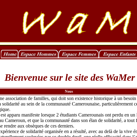
Bienvenue sur le site des WaMer
Nous
ne association de familles, qui doit son existence historique à un besoin
a solidarité au sein de la communauté Camerounaise, particulièrement cel
gique.
 est apparu manifeste lorsque 2 étudiants Camerounais ont perdu en un 
 au Cameroun, et que la communauté dans son élan de solidarité, a tout f
se rendre aux obsèques de ces derniers.
périence de solidarité organisée en a résulté, avec au delà de la vive é
urellement soulevées par ce double deuil, une réelle efficacité dans l’a