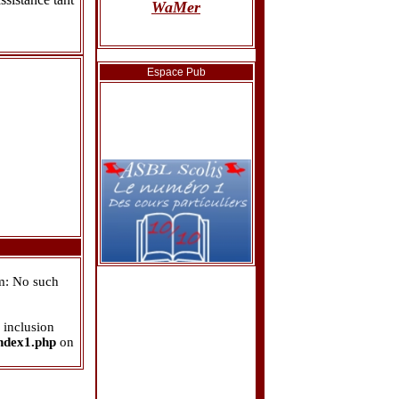
WaMer
12/09/2009
Le site des
WaMer
est
Espace Pub
officiellement lancé.
am: No such
 inclusion
ndex1.php
on