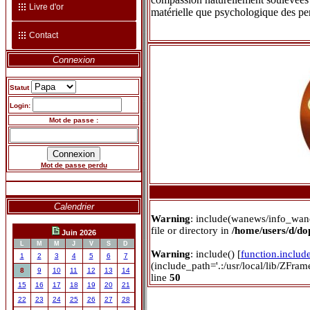
Livre d'or
matérielle que psychologique des pe
Contact
Connexion
Statut
Login:
Mot de passe :
Mot de passe perdu
Calendrier
Warning
: include(wanews/info_wan
file or directory in
/home/users/d/d
Juin 2026
L
M
M
J
V
S
D
Warning
: include() [
function.includ
1
2
3
4
5
6
7
(include_path='.:/usr/local/lib/ZFra
8
9
10
11
12
13
14
line
50
15
16
17
18
19
20
21
22
23
24
25
26
27
28