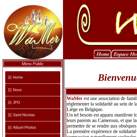
Menu Public
Bienvenue
Home
Nous
WaMer
est une association de famil
JPO
réglementer la solidarité au sein de
Liège en Belgique.
Un tel besoin est apparu manifeste 
Saint Nicolas
leurs parents au Cameroun, et que la
permettre de se rendre aux obsèques 
Album Photos
La première expérience de solidarité 
compassion naturellement soulevées pa