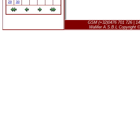
29
30
GSM (+32)0476 701 726 | 14
WaMer A.S.B.L Copyright © 