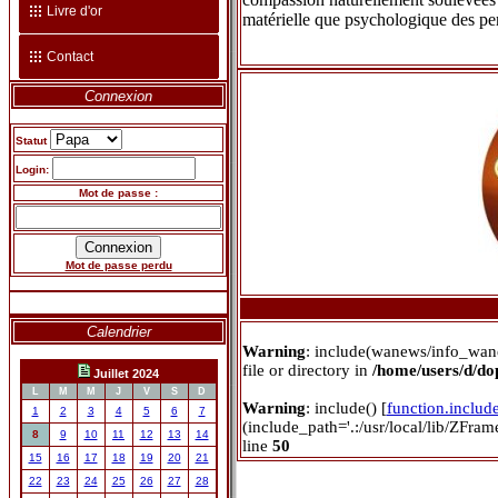
Livre d'or
matérielle que psychologique des pe
Contact
Connexion
Statut
Login:
Mot de passe :
Mot de passe perdu
Calendrier
Warning
: include(wanews/info_wan
file or directory in
/home/users/d/d
Juillet 2024
L
M
M
J
V
S
D
Warning
: include() [
function.includ
1
2
3
4
5
6
7
(include_path='.:/usr/local/lib/ZFra
8
9
10
11
12
13
14
line
50
15
16
17
18
19
20
21
22
23
24
25
26
27
28