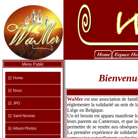
Menu Public
Bienvenue
Home
Nous
WaMer
est une association de famil
JPO
réglementer la solidarité au sein de
Liège en Belgique.
Un tel besoin est apparu manifeste 
Saint Nicolas
leurs parents au Cameroun, et que la
permettre de se rendre aux obsèques 
Album Photos
La première expérience de solidarité 
compassion naturellement soulevées pa