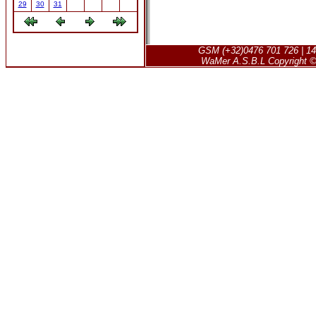
29
30
31
GSM (+32)0476 701 726 | 14
WaMer A.S.B.L Copyright © 