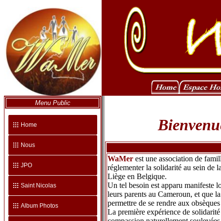
Menu Public
Bienvenue
Home
Nous
WaMer
est une association de famil
JPO
réglementer la solidarité au sein de
Liège en Belgique.
Un tel besoin est apparu manifeste 
Saint Nicolas
leurs parents au Cameroun, et que la
permettre de se rendre aux obsèques 
Album Photos
La première expérience de solidarité 
compassion naturellement soulevées pa