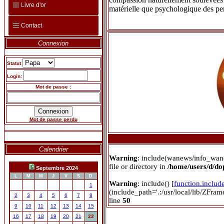
Livre d'or
matérielle que psychologique des pe
Contact
Connexion
Statut
Login:
Mot de passe :
Mot de passe perdu
Calendrier
Warning
: include(wanews/info_wan
file or directory in
/home/users/d/d
Septembre 2024
L
M
M
J
V
S
D
Warning
: include() [
function.includ
1
(include_path='.:/usr/local/lib/ZFra
2
3
4
5
6
7
8
line
50
9
10
11
12
13
14
15
16
17
18
19
20
21
22