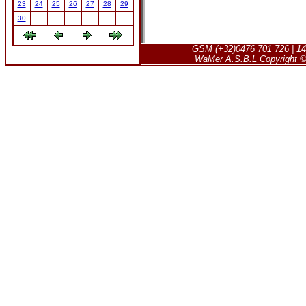
23
24
25
26
27
28
29
30
GSM (+32)0476 701 726 | 14
WaMer A.S.B.L Copyright © 