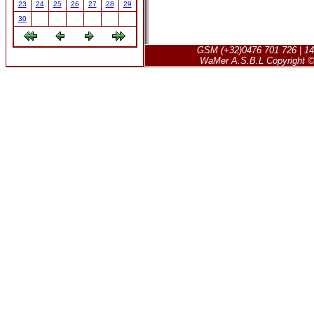
23
24
25
26
27
28
29
30
GSM (+32)0476 701 726 | 14
WaMer A.S.B.L Copyright © 