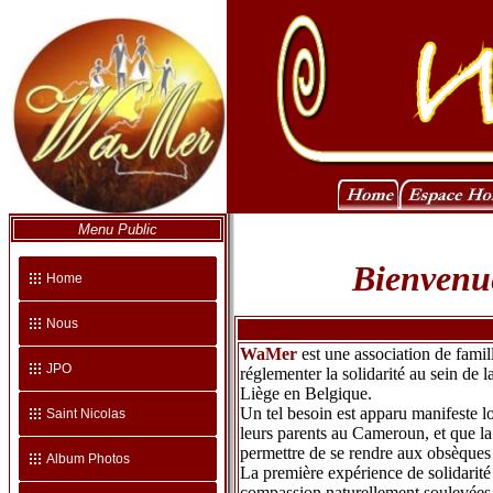
Menu Public
Bienvenue
Home
Nous
WaMer
est une association de famil
JPO
réglementer la solidarité au sein de
Liège en Belgique.
Un tel besoin est apparu manifeste 
Saint Nicolas
leurs parents au Cameroun, et que la
permettre de se rendre aux obsèques 
Album Photos
La première expérience de solidarité 
compassion naturellement soulevées pa