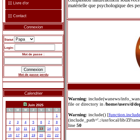
Livre d'or
matérielle que psychologique des pe
Contact
Connexion
Statut
Login:
Mot de passe :
Mot de passe perdu
Calendrier
Warning
: include(wanews/info_wan
file or directory in
/home/users/d/d
Juin 2025
L
M
M
J
V
S
D
Warning
: include() [
function.includ
1
(include_path='.:/usr/local/lib/ZFra
2
3
4
5
6
7
8
line
50
9
10
11
12
13
14
15
16
17
18
19
20
21
22