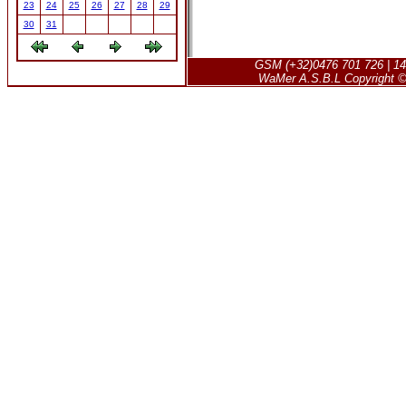
23
24
25
26
27
28
29
30
31
GSM (+32)0476 701 726 | 14
WaMer A.S.B.L Copyright © 