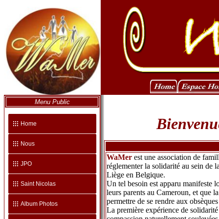
Menu Public
Bienvenue
Home
Nous
WaMer
est une association de famil
JPO
réglementer la solidarité au sein de
Liège en Belgique.
Un tel besoin est apparu manifeste 
Saint Nicolas
leurs parents au Cameroun, et que la
permettre de se rendre aux obsèques 
Album Photos
La première expérience de solidarité 
compassion naturellement soulevées pa