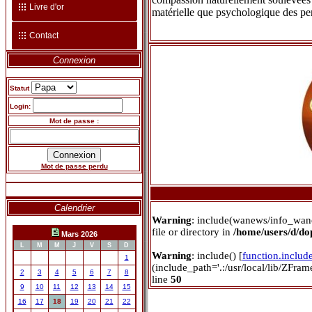
Livre d'or
matérielle que psychologique des pe
Contact
Connexion
Statut
Login:
Mot de passe :
Mot de passe perdu
Calendrier
Warning
: include(wanews/info_wan
file or directory in
/home/users/d/d
Mars 2026
L
M
M
J
V
S
D
Warning
: include() [
function.includ
1
(include_path='.:/usr/local/lib/ZFra
2
3
4
5
6
7
8
line
50
9
10
11
12
13
14
15
16
17
18
19
20
21
22