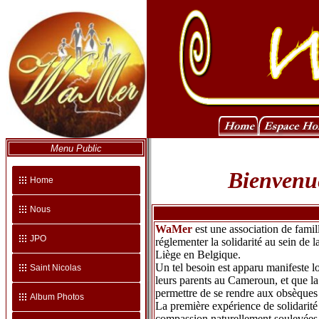
Menu Public
Bienvenue
Home
Nous
WaMer
est une association de famil
JPO
réglementer la solidarité au sein de
Liège en Belgique.
Un tel besoin est apparu manifeste 
Saint Nicolas
leurs parents au Cameroun, et que la
permettre de se rendre aux obsèques 
Album Photos
La première expérience de solidarité 
compassion naturellement soulevées pa