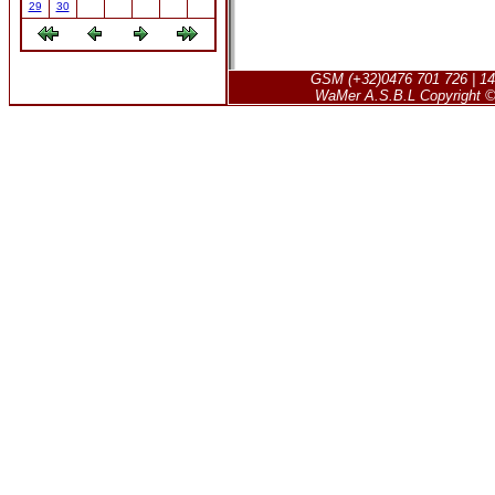
29
30
GSM (+32)0476 701 726 | 14
WaMer A.S.B.L Copyright © 