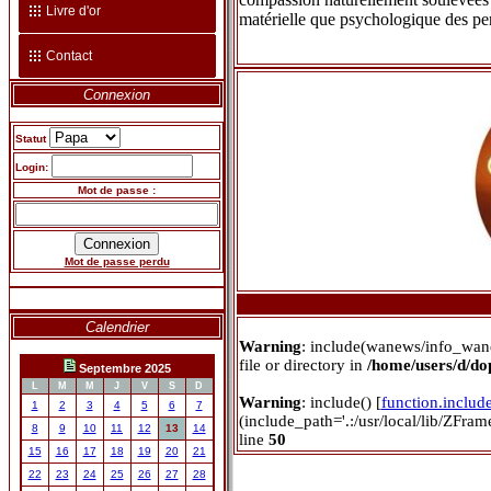
Livre d'or
matérielle que psychologique des pe
Contact
Connexion
Statut
Login:
Mot de passe :
Mot de passe perdu
Calendrier
Warning
: include(wanews/info_wan
file or directory in
/home/users/d/d
Septembre 2025
L
M
M
J
V
S
D
Warning
: include() [
function.includ
1
2
3
4
5
6
7
(include_path='.:/usr/local/lib/ZFra
8
9
10
11
12
13
14
line
50
15
16
17
18
19
20
21
22
23
24
25
26
27
28