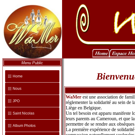
Menu Public
Bienvenue
Home
Nous
WaMer
est une association de famil
JPO
réglementer la solidarité au sein de
Liège en Belgique.
Un tel besoin est apparu manifeste 
Saint Nicolas
leurs parents au Cameroun, et que la
permettre de se rendre aux obsèques 
Album Photos
La première expérience de solidarité 
compassion naturellement soulevées pa