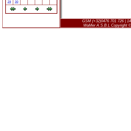
29
30
GSM (+32)0476 701 726 | 14
WaMer A.S.B.L Copyright © 