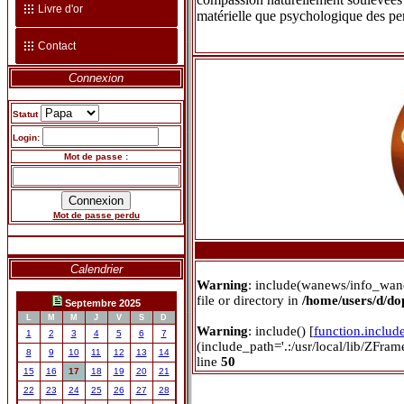
Livre d'or
matérielle que psychologique des pe
Contact
Connexion
Statut
Login:
Mot de passe :
Mot de passe perdu
Calendrier
Warning
: include(wanews/info_wan
file or directory in
/home/users/d/d
Septembre 2025
L
M
M
J
V
S
D
Warning
: include() [
function.includ
1
2
3
4
5
6
7
(include_path='.:/usr/local/lib/ZFra
8
9
10
11
12
13
14
line
50
15
16
17
18
19
20
21
22
23
24
25
26
27
28